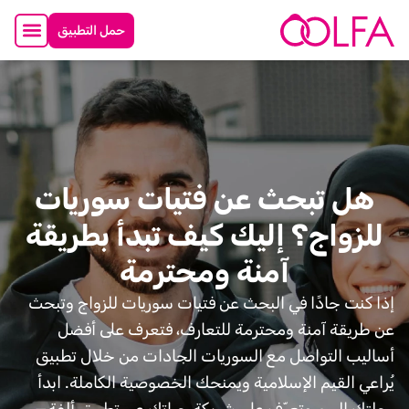
حمل التطبيق
هل تبحث عن فتيات سوريات
للزواج؟ إليك كيف تبدأ بطريقة
آمنة ومحترمة
إذا كنت جادًا في البحث عن فتيات سوريات للزواج وتبحث
عن طريقة آمنة ومحترمة للتعارف، فتعرف على أفضل
أساليب التواصل مع السوريات الجادات من خلال تطبيق
يُراعي القيم الإسلامية ويمنحك الخصوصية الكاملة. ابدأ