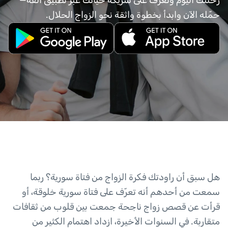
رحلتك اليوم وتعرّف على شريكة حياتك عبر تطبيق ألفة—
حمّله الآن وابدأ بخطوة واثقة نحو الزواج الحلال.
هل سبق أن راودتك فكرة الزواج من فتاة سورية؟ ربما
سمعت من أحدهم أنه تعرّف على فتاة سورية خلوقة، أو
قرأت عن قصص زواج ناجحة جمعت بين قلوب من ثقافات
متقاربة. في السنوات الأخيرة، ازداد اهتمام الكثير من