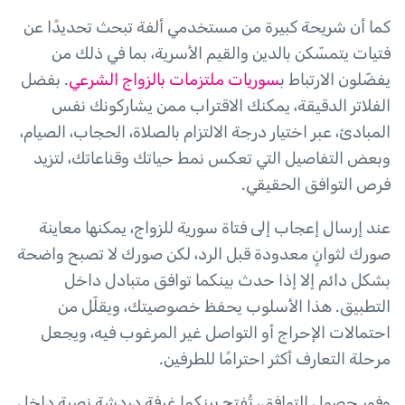
كما أن شريحة كبيرة من مستخدمي ألفة تبحث تحديدًا عن
فتيات يتمسّكن بالدين والقيم الأسرية، بما في ذلك من
يفضّلون الارتباط ب
سوريات ملتزمات بالزواج الشرعي
. بفضل
الفلاتر الدقيقة، يمكنك الاقتراب ممن يشاركونك نفس
المبادئ، عبر اختيار درجة الالتزام بالصلاة، الحجاب، الصيام،
وبعض التفاصيل التي تعكس نمط حياتك وقناعاتك، لتزيد
فرص التوافق الحقيقي.
عند إرسال إعجاب إلى فتاة سورية للزواج، يمكنها معاينة
صورك لثوانٍ معدودة قبل الرد، لكن صورك لا تصبح واضحة
بشكل دائم إلا إذا حدث بينكما توافق متبادل داخل
التطبيق. هذا الأسلوب يحفظ خصوصيتك، ويقلّل من
احتمالات الإحراج أو التواصل غير المرغوب فيه، ويجعل
مرحلة التعارف أكثر احترامًا للطرفين.
وفور حصول التوافق، تُفتح بينكما غرفة دردشة نصية داخل