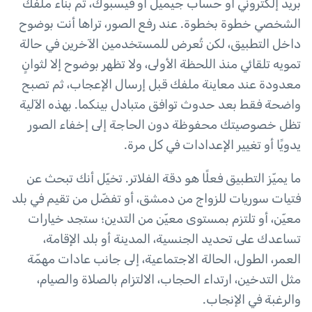
بريد إلكتروني أو حساب جيميل أو فيسبوك، ثم بناء ملفك
الشخصي خطوة بخطوة. عند رفع الصور، تراها أنت بوضوح
داخل التطبيق، لكن تُعرض للمستخدمين الآخرين في حالة
تمويه تلقائي منذ اللحظة الأولى، ولا تظهر بوضوح إلا لثوانٍ
معدودة عند معاينة ملفك قبل إرسال الإعجاب، ثم تصبح
واضحة فقط بعد حدوث توافق متبادل بينكما. بهذه الآلية
تظل خصوصيتك محفوظة دون الحاجة إلى إخفاء الصور
يدويًا أو تغيير الإعدادات في كل مرة.
ما يميّز التطبيق فعلًا هو دقة الفلاتر. تخيّل أنك تبحث عن
فتيات سوريات للزواج من دمشق، أو تفضّل من تقيم في بلد
معيّن، أو تلتزم بمستوى معيّن من التدين؛ ستجد خيارات
تساعدك على تحديد الجنسية، المدينة أو بلد الإقامة،
العمر، الطول، الحالة الاجتماعية، إلى جانب عادات مهمّة
مثل التدخين، ارتداء الحجاب، الالتزام بالصلاة والصيام،
والرغبة في الإنجاب.