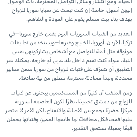
الحياة. ومع انتشار وسائل التواصل المحترمة، بات الوصول
إليهن أسهل، خاصة إن كنت تبحث عن صبايا سوريا للزواج
بهدف بناء بيت مسلم يقوم على المودة والتفاهم.
العديد من الفتيات السوريات اليوم يقمن خارج سوريا—في
تركيا، الأردن، أوروبا، الخليج وغيرها—ويستخدمن تطبيقات
موثوقة مثل ألفة للتواصل مع أشخاص يشاركونهن نفس
النية. سواء كنت تقيم داخل بلد عربي أو خارجه، يمكنك عبر
التطبيق أن تتعرّف على فتيات للزواج من سوريا ضمن معايير
محددة، وتبدأ محادثة محترمة تنطلق من نية صادقة.
ومن الملفت أن كثيرًا من المستخدمين يبحثون عن فتيات
للزواج من دمشق تحديدًا، نظرًا لكون العاصمة السورية
مركزًا حضريًا يجمع بين الأصالة والانفتاح، لكن الأمر لا يقتصر
عليها فقط، فكل محافظة لها طابعها المميز، وفتياتها يحملن
قيمًا جميلة تستحق التقدير.