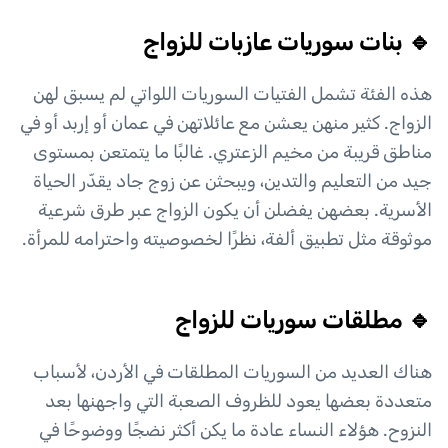
🔹 بنات سوريات عازبات للزواج
هذه الفئة تشمل الفتيات السوريات اللواتي لم يسبق لهن
الزواج. كثير منهن يعشن مع عائلاتهن في عمان أو إربد أو في
مناطق قريبة من مخيم الزعتري. غالبًا ما يتمتعن بمستوى
جيد من التعليم والتدين، ويبحثن عن زوج جاد يقدّر الحياة
الأسرية. بعضهن يفضلن أن يكون الزواج عبر طرق شرعية
موثوقة مثل تطبيق ألفة، نظرًا لخصوصيته واحترامه للمرأة.
🔹 مطلقات سوريات للزواج
هناك العديد من السوريات المطلقات في الأردن، لأسباب
متعددة بعضها يعود للظروف الصعبة التي واجهنها بعد
النزوح. هؤلاء النساء عادة ما يكن أكثر نضجًا ووضوحًا في