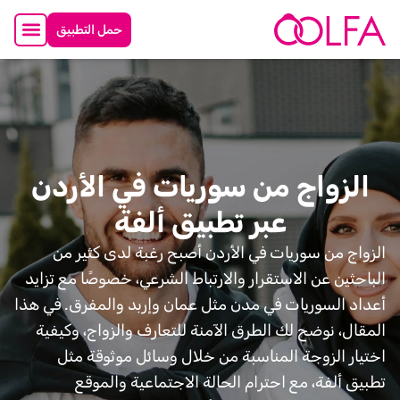
حمل التطبيق
الزواج من سوريات في الأردن
عبر تطبيق ألفة
الزواج من سوريات في الأردن أصبح رغبة لدى كثير من
الباحثين عن الاستقرار والارتباط الشرعي، خصوصًا مع تزايد
أعداد السوريات في مدن مثل عمان وإربد والمفرق. في هذا
المقال، نوضح لك الطرق الآمنة للتعارف والزواج، وكيفية
اختيار الزوجة المناسبة من خلال وسائل موثوقة مثل
تطبيق ألفة، مع احترام الحالة الاجتماعية والموقع