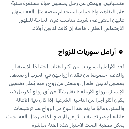
متطلباتهن، ويبحثن عن رجل يمنحهن حياة مستقرة مبنية
على التفاهم والاحترام. استخدام منصة مثل ألفة يسهّل
عليهن العثور على شريك مناسب دون الحاجة للظهور
الاجتماعي العلني، خاصة إن كانت لديهن أولاد.
🔹 أرامل سوريات للزواج
تُعد الأرامل السوريات من أكثر الفئات احتياجًا للاستقرار
والدعم، خصوصًا من فقدن أزواجهن في الحرب أو بعدها.
بعضهن لديهن أطفال، ويبحثن عن زوج رحيم يُقدّر وضعهن
الإنساني. زواج الأرملة لا يقل شأنًا عن أي زواج آخر، بل قد
يكون أكثر أجرًا من الناحية الشرعية إذا كان بنيّة الإعالة
والستر. وغالبًا ما يتم هذا النوع من الزواج عبر ترشيحات
عائلية أو عبر تطبيقات تُراعي الوضع الخاص مثل ألفة، حيث
يمكن تصفية البحث لاختيار هذه الفئة مباشرة.