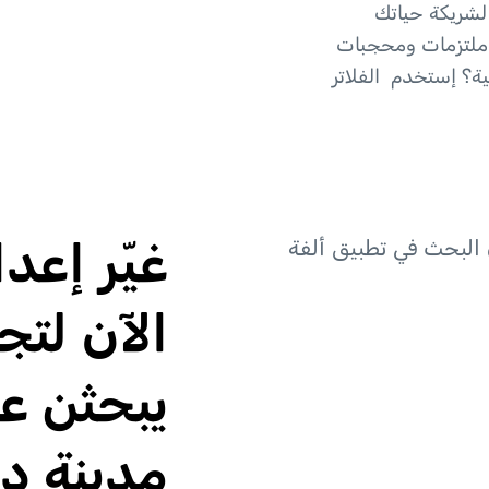
 لشريكة حياتك
ملتزمات ومحجبات
ية؟ إستخدم الفلاتر
غيّر إع
الآن لت
يبحثن ع
مدينة د