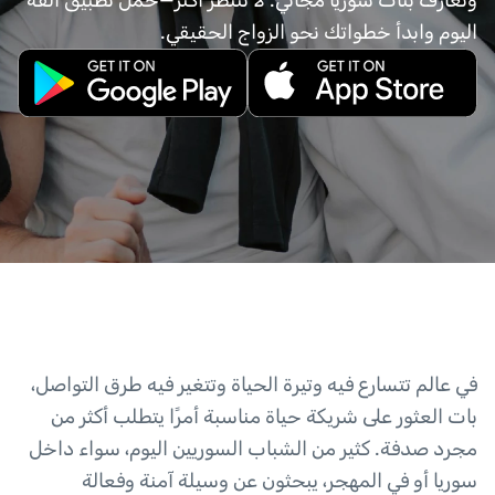
وتعارف بنات سوريا مجاني. لا تنتظر أكثر—حمّل تطبيق ألفة
اليوم وابدأ خطواتك نحو الزواج الحقيقي.
في عالم تتسارع فيه وتيرة الحياة وتتغير فيه طرق التواصل،
بات العثور على شريكة حياة مناسبة أمرًا يتطلب أكثر من
مجرد صدفة. كثير من الشباب السوريين اليوم، سواء داخل
سوريا أو في المهجر، يبحثون عن وسيلة آمنة وفعالة