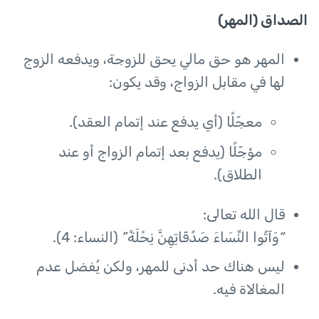
الصداق (المهر)
المهر هو حق مالي يحق للزوجة، ويدفعه الزوج
لها في مقابل الزواج، وقد يكون:
معجّلًا (أي يدفع عند إتمام العقد).
مؤجّلًا (يدفع بعد إتمام الزواج أو عند
الطلاق).
قال الله تعالى:
“وَآتُوا النِّسَاءَ صَدُقَاتِهِنَّ نِحْلَةً”
(النساء: 4).
ليس هناك حد أدنى للمهر، ولكن يُفضل عدم
المغالاة فيه.