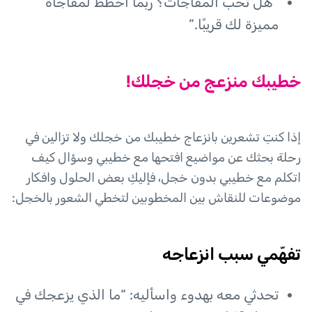
“هل تحب المفاجآت؟ ربما أخطط لمفاجأة
مميزة لك قريبًا.”
خطيبك منزعج من خجلك!
إذا كنتِ تشعرين بانزعاج خطيبك من خجلك ولا تزالين في
رحلة بحثك عن مواضيع افتحها مع خطيبي وسؤال كيف
اتكلم مع خطيبي بدون خجل، فإليكِ بعض الحلول وافكار
موضوعات للنقاش بين المخطوبين لتخطي الشعور بالخجل:
تفهّمي سبب انزعاجه
تحدثي معه بهدوء واسأليه: “ما الذي يزعجك في