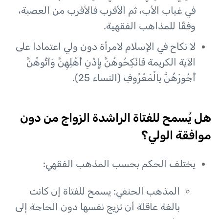
في غياب الأب، ثم الأقرب فالأقرب من العصبة،
وفقًا للمذاهب الفقهية.
لا نكاح في الإسلام لامرأة دون ولي اعتمادا على
الآية الكريمة فَانْكِحُوهُنَّ بِإِذْنِ أَهْلِهِنَّ وَآتُوهُنَّ
أُجُورَهُنَّ بِالْمَعْرُوفِ (النساء 25).
هل يُسمح للفتاة الراشدة الزواج من دون
موافقة الولي؟
يختلف الحكم بحسب المذهب الفقهي:
المذهب الحنفي: يسمح للفتاة إن كانت
بالغة عاقلة أن تزيج نفسها دون الحاجة إلى