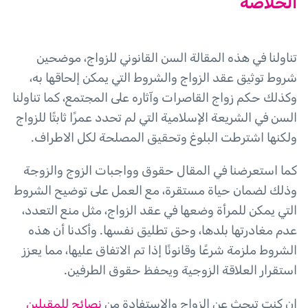
الخلاصة
تناولنا في هذه المقالة السن القانوني للزواج، موضحين
شروط توثيق عقد الزواج والشروط التي يمكن إلحاقها به،
وكذلك حكم زواج القاصرات وآثاره على المجتمع، كما تناولنا
السن في الشريعة الإسلامية التي لم تحدد عمرًا ثابتًا للزواج
ولكنها اشترطت البلوغ وتحقيق المصلحة لكل الاطراف.
كما استعرضنا في المقال حقوق وواجبات الزوج والزوجة
وذلك لضمان حياة مستقرة، مع العمل على توضيح الشروط
التي يمكن للمرأة وضعها في عقد الزواج، مثل منع التعدد،
عدم مغادرتها بلدها، وحق تطليق نفسها. وأكدنا أن هذه
الشروط ملزمة شرعًا وقانونًا إذا تم الاتفاق عليها، مما يعزز
استقرار العلاقة الزوجية ويحفظ حقوق الطرفين.
إن كنت تبحث عن الزواج والاستفادة من
نصائح للمقبلين